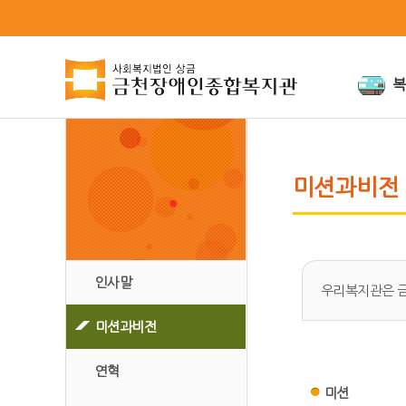
복
인사말
미션과비
미션과비전
연혁
인권경영
조직도
위원회
인사말
시설안내
우리복지관은 
오시는 길
미션과비전
연혁
미션