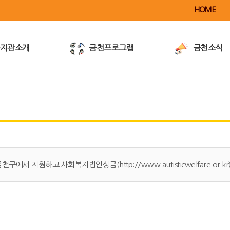
HOME
지관소개
금천프로그램
금천소식
이용안내
공지사항
전
사업안내
활동소식
이달의행사
금천TV
금천전자책
반가운가게
/대관및대여
언론보도/홍보
금천구에서 지원하고 사회복지법인상금(
http://www.autisticwelfare.or.kr