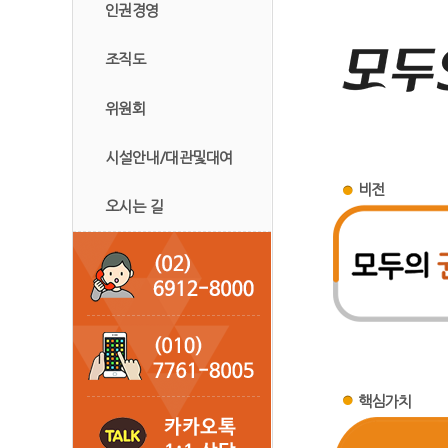
인권경영
조직도
위원회
시설안내/대관및대여
비전
오시는 길
핵심가치