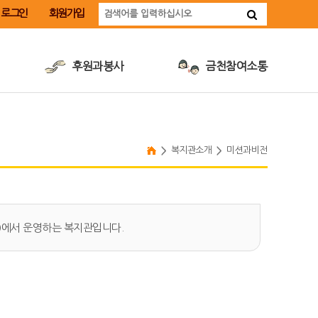
로그인
회원가입
후원과봉사
금천참여소통
후원안내
금천장애인취업지원사업
후원신청
장애인식개선교육
자원봉사안내
계약정보공개
복지관소개
미션과비전
자원봉사신청
인재채용
따뜻한후원·봉사소식
)에서 운영하는 복지관입니다.