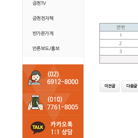
금천TV
금천전자책
연번
반가운가게
1
2
언론보도/홍보
3
이전글
다음글