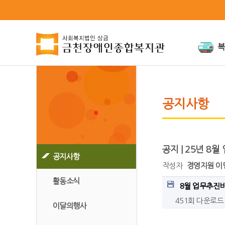
복
인사말
미션과비
공지사항
연혁
인권경영
조직도
위원회
공지 | 25년 8
공지사항
시설안내
작성자
경영지원 이
오시는 길
활동소식
8월 업무추진비.
451회 다운로드
이달의행사