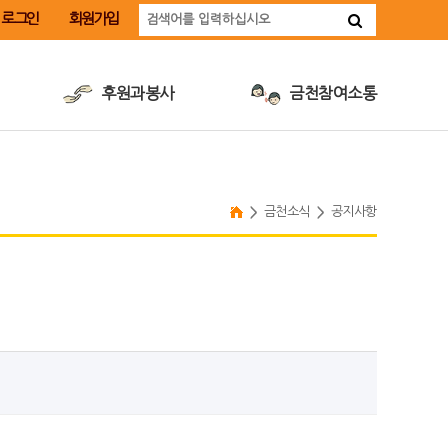
로그인
회원가입
후원과봉사
금천참여소통
후원안내
금천장애인취업지원사업
후원신청
장애인식개선교육
자원봉사안내
계약정보공개
금천소식
공지사항
자원봉사신청
인재채용
따뜻한후원·봉사소식