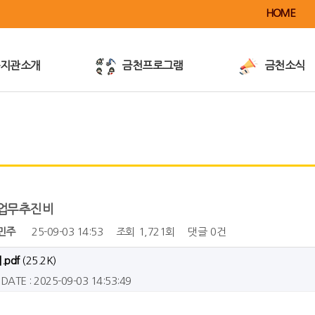
HOME
지관소개
금천프로그램
금천소식
이용안내
공지사항
전
사업안내
활동소식
이달의행사
금천TV
금천전자책
반가운가게
월 업무추진비
/대관및대여
언론보도/홍보
민주
25-09-03 14:53
조회
1,721회
댓글
0건
pdf
(25.2K)
DATE : 2025-09-03 14:53:49