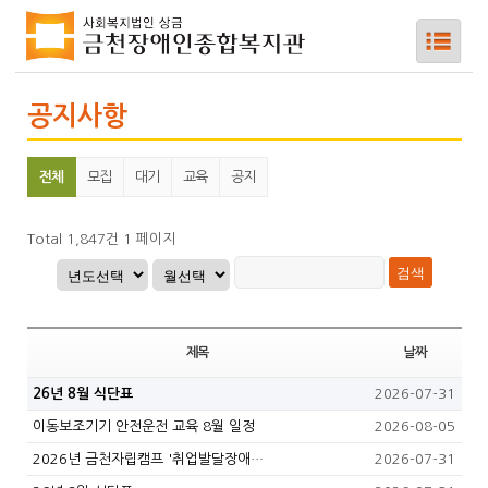
공지사항
전체
모집
대기
교육
공지
하위메뉴
하위메뉴
Total 1,847건
1 페이지
하위메뉴
하위메뉴
제목
날짜
26년 8월 식단표
2026-07-31
하위메뉴
이동보조기기 안전운전 교육 8월 일정
2026-08-05
2026년 금천자립캠프 '취업발달장애…
2026-07-31