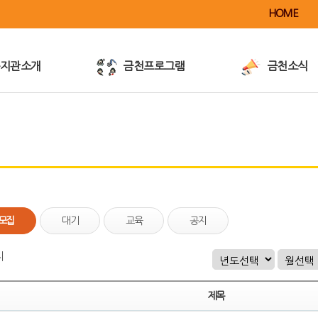
HOME
지관소개
금천프로그램
금천소식
이용안내
공지사항
전
사업안내
활동소식
이달의행사
금천TV
금천전자책
반가운가게
모집
대기
교육
공지
/대관및대여
언론보도/홍보
지
제목