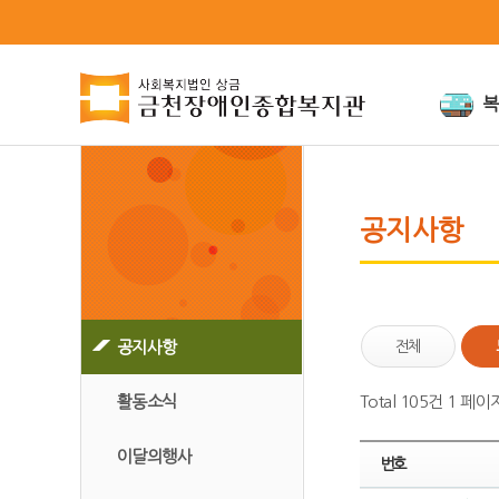
복
인사말
미션과비
공지사항
연혁
인권경영
조직도
위원회
공지사항
전체
시설안내
오시는 길
활동소식
Total 105건
1 페이
이달의행사
번호