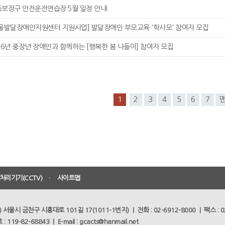
보장구 안전운전연습장 5월 일정 안내
울발달장애인지원센터 지원사업] 발달장애인 부모교육 '학사모' 참여자 모집
26년 중장년 장애인과 함께하는 [행복한 봄 나들이] 참여자 모집
1
2
3
4
5
6
7
리기기(CCTV)
ㆍ
사이트맵
4) 서울시 금천구 시흥대로 101길 17(1011-1번지) | 전화 : 02-6912-8000 | 팩스 : 0
19-82-68843 | E-mail : gcacts@hanmail.net