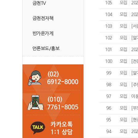
105
모집
20
금천TV
104
모집
20
금천전자책
103
모집
[서
반가운가게
102
모집
[알
언론보도/홍보
101
모집
20
100
모집
[전
99
모집
[알
98
모집
[주
97
모집
이동
96
모집
[부
95
모집
[현
94
모집
20