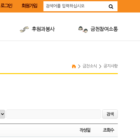
로그인
회원가입
후원과봉사
금천참여소통
후원안내
금천장애인취업지원사업
후원신청
장애인식개선교육
자원봉사안내
계약정보공개
금천소식
공지사항
자원봉사신청
인재채용
따뜻한후원·봉사소식
작성일
조회수