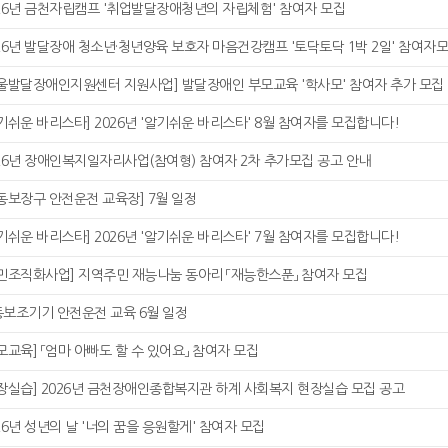
26년 금천자립캠프 '취업발달장애청년의 자립체험' 참여자 모집
26년 발달장애 청소년·청년양육 보호자 마음건강캠프 '토닥토닥 1박 2일' 참여자모
울발달장애인지원센터 지원사업] 발달장애인 부모교육 '학사모' 참여자 추가 모집
기쉬운 바리스타] 2026년 '알기쉬운 바리스타'​ 8월 참여자를 모집합니다!
26년 장애인복지일자리사업(참여형) 참여자 2차 추가모집 공고 안내
동보장구 안전운전 교육장] 7월 일정
기쉬운 바리스타] 2026년 '알기쉬운 바리스타'​ 7월 참여자를 모집합니다!
민조직화사업] 지역주민 재능나눔 동아리 「재능한스푼」 참여자 모집
보조기기 안전운전 교육 6월 일정
모교육] 「엄마 아빠도 할 수 있어요」 참여자 모집
장실습] 2026년 금천장애인종합복지관 하계 사회복지 현장실습 모집 공고
26년 성년의 날 '너의 꿈을 응원할게' 참여자 모집